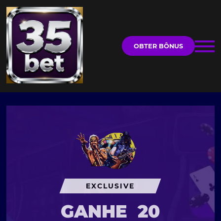
OBTER BÔNUS
EXCLUSIVE
GANHE
20