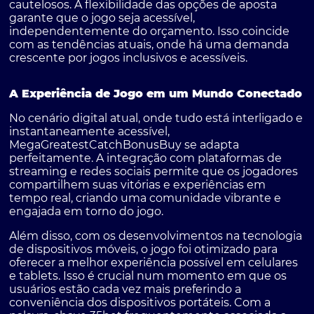
cautelosos. A flexibilidade das opções de aposta
garante que o jogo seja acessível,
independentemente do orçamento. Isso coincide
com as tendências atuais, onde há uma demanda
crescente por jogos inclusivos e acessíveis.
A Experiência de Jogo em um Mundo Conectado
No cenário digital atual, onde tudo está interligado e
instantaneamente acessível,
MegaGreatestCatchBonusBuy se adapta
perfeitamente. A integração com plataformas de
streaming e redes sociais permite que os jogadores
compartilhem suas vitórias e experiências em
tempo real, criando uma comunidade vibrante e
engajada em torno do jogo.
Além disso, com os desenvolvimentos na tecnologia
de dispositivos móveis, o jogo foi otimizado para
oferecer a melhor experiência possível em celulares
e tablets. Isso é crucial num momento em que os
usuários estão cada vez mais preferindo a
conveniência dos dispositivos portáteis. Com a