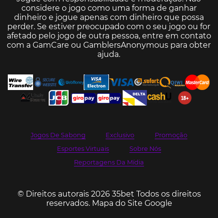
considere o jogo como uma forma de ganhar
dinheiro e jogue apenas com dinheiro que possa
perder. Se estiver preocupado com o seu jogo ou for
afetado pelo jogo de outra pessoa, entre em contato
com a
GamCare
ou
GamblersAnonymous
para obter
ajuda.
Jogos De Sabong
Exclusivo
Promoção
Esportes Virtuais
Sobre Nós
Reportagens Da Mídia
© Direitos autorais 2026 35bet Todos os direitos
reservados.
Mapa do Site Google