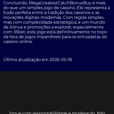
Concluindo, MegaGreatestCatchBonusBuy é mais
do que um simples jogo de cassino. Ele representa a
fusão perfeita entre a tradição dos cassinos e as
inovações digitais modernas. Com regras simples,
mas com complexidade estratégica, e um mundo
de bônus e promoções a explorar, especialmente
com 35bet, este jogo está definitivamente no topo
da lista de jogos imperdíveis para os entusiastas do
cassino online.
Última atualização em 2026-05-18
Jogue com responsabilidade e moderação. Não