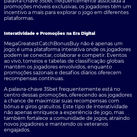
palavra-chave 35bet frequentemente associada a
promoções móveis exclusivas, os jogadores têm um
incentivo a mais para explorar o jogo em diferentes
plataformas.
Interatividade e Promoções na Era Digital
MegaGreatestCatchBonusBuy não é apenas um
jogo; é uma plataforma interativa onde os jogadores
podem se conectar, colaborar e competir. Eventos
ao vivo, torneios e tabelas de classificação globais
mantêm os jogadores envolvidos, enquanto
promoções sazonais e desafios diários oferecem
recompensas contínuas.
A palavra-chave 35bet frequentemente está no
centro dessas promoções, oferecendo aos jogadores
a chance de maximizar suas recompensas com
bônus e giros gratuitos. Este tipo de interatividade
não apenas enriquece a experiência de jogo, mas
também fortalece a comunidade de jogos, atraindo
novos jogadores e mantendo os veteranos
engajados.