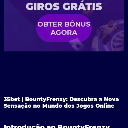
GIROS GRÁTIS
OBTER BÔNUS
AGORA
35bet | BountyFrenzy: Descubra a Nova
Sensação no Mundo dos Jogos Online
Introdução ao BountyFrenzy