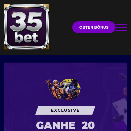
OBTER BÔNUS
EXCLUSIVE
GANHE
20