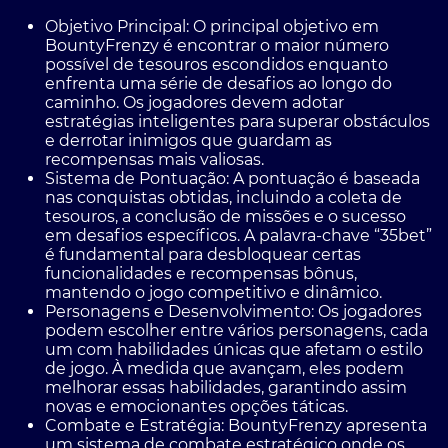
Objetivo Principal:
O principal objetivo em
BountyFrenzy é encontrar o maior número
possível de tesouros escondidos enquanto
enfrenta uma série de desafios ao longo do
caminho. Os jogadores devem adotar
estratégias inteligentes para superar obstáculos
e derrotar inimigos que guardam as
recompensas mais valiosas.
Sistema de Pontuação:
A pontuação é baseada
nas conquistas obtidas, incluindo a coleta de
tesouros, a conclusão de missões e o sucesso
em desafios específicos. A palavra-chave “35bet”
é fundamental para desbloquear certas
funcionalidades e recompensas bônus,
mantendo o jogo competitivo e dinâmico.
Personagens e Desenvolvimento:
Os jogadores
podem escolher entre vários personagens, cada
um com habilidades únicas que afetam o estilo
de jogo. À medida que avançam, eles podem
melhorar essas habilidades, garantindo assim
novas e emocionantes opções táticas.
Combate e Estratégia:
BountyFrenzy apresenta
um sistema de combate estratégico onde os