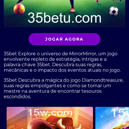
JOGAR AGORA
35bet Explore o universo de MirrorMirror, um jogo
envolvente repleto de estratégia, intrigas e a
palavra-chave 35bet. Descubra suas regras,
mecânicas e o impacto dos eventos atuais no jogo.
35bet Descubra a mágica do jogo Diamondtreasure,
suas regras empolgantes e como se tornar um
mestre na aventura de encontrar tesouros
escondidos.