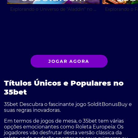
Explorando o Universo de "Aladdin" no Contexto de 35bet
JOGAR AGORA
Títulos Únicos e Populares no
35bet
35bet Descubra o fascinante jogo SolditBonusBuy e
suas regras inovadoras.
Em termos de jogos de mesa, o 35bet tem várias
opções emocionantes como Roleta Europeia: Os
jogadores vão desfrutar desta versão clássica da