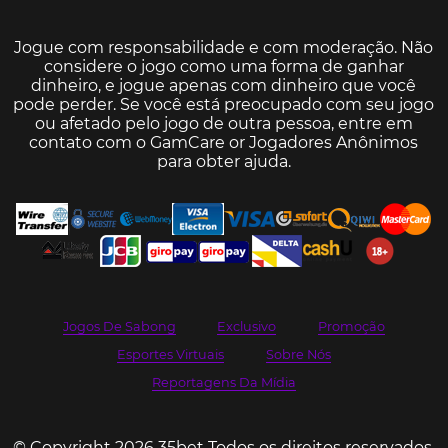
Jogue com responsabilidade e com moderação. Não
considere o jogo como uma forma de ganhar
dinheiro, e jogue apenas com dinheiro que você
pode perder. Se você está preocupado com seu jogo
ou afetado pelo jogo de outra pessoa, entre em
contato com o
GamCare
or
Jogadores Anônimos
para obter ajuda.
Jogos De Sabong
Exclusivo
Promoção
Esportes Virtuais
Sobre Nós
Reportagens Da Mídia
© Copyright 2026 35bet Todos os direitos reservados.