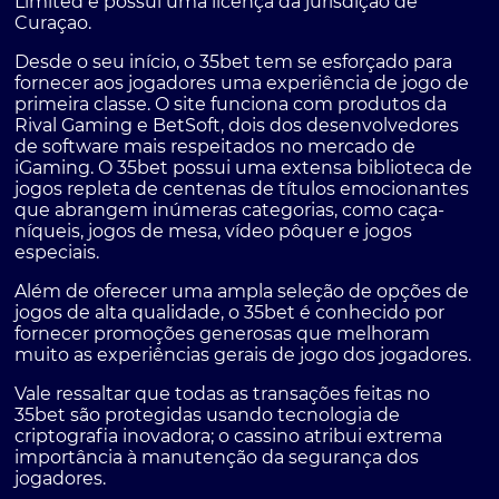
Limited e possui uma licença da jurisdição de
Curaçao.
Desde o seu início, o 35bet tem se esforçado para
fornecer aos jogadores uma experiência de jogo de
primeira classe. O site funciona com produtos da
Rival Gaming e BetSoft, dois dos desenvolvedores
de software mais respeitados no mercado de
iGaming. O 35bet possui uma extensa biblioteca de
jogos repleta de centenas de títulos emocionantes
que abrangem inúmeras categorias, como caça-
níqueis, jogos de mesa, vídeo pôquer e jogos
especiais.
Além de oferecer uma ampla seleção de opções de
jogos de alta qualidade, o 35bet é conhecido por
fornecer promoções generosas que melhoram
muito as experiências gerais de jogo dos jogadores.
Vale ressaltar que todas as transações feitas no
35bet são protegidas usando tecnologia de
criptografia inovadora; o cassino atribui extrema
importância à manutenção da segurança dos
jogadores.