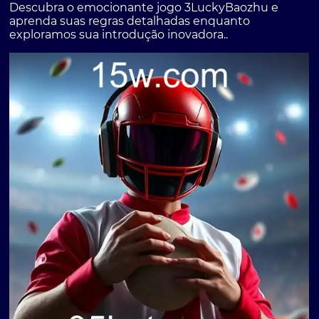
Descubra o emocionante jogo 3LuckyBaozhu e
aprenda suas regras detalhadas enquanto
exploramos sua introdução inovadora..