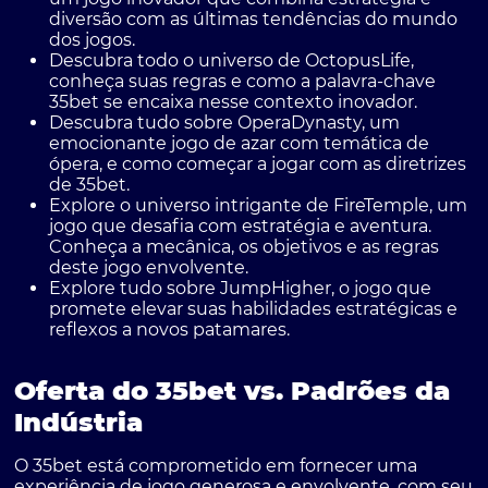
diversão com as últimas tendências do mundo
dos jogos.
Descubra todo o universo de OctopusLife,
conheça suas regras e como a palavra-chave
35bet se encaixa nesse contexto inovador.
Descubra tudo sobre OperaDynasty, um
emocionante jogo de azar com temática de
ópera, e como começar a jogar com as diretrizes
de 35bet.
Explore o universo intrigante de FireTemple, um
jogo que desafia com estratégia e aventura.
Conheça a mecânica, os objetivos e as regras
deste jogo envolvente.
Explore tudo sobre JumpHigher, o jogo que
promete elevar suas habilidades estratégicas e
reflexos a novos patamares.
Oferta do 35bet vs. Padrões da
Indústria
O 35bet está comprometido em fornecer uma
experiência de jogo generosa e envolvente, com seu