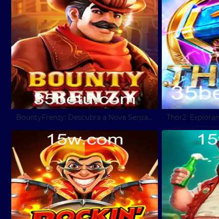
BountyFrenzy: Descubra a Nova Sensação no Mundo dos Jogos Online