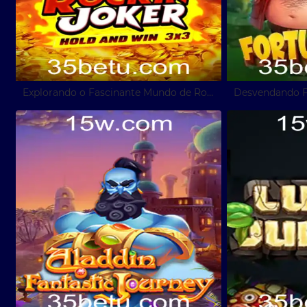
Explorando o Fascinante Mundo de RockinJoker